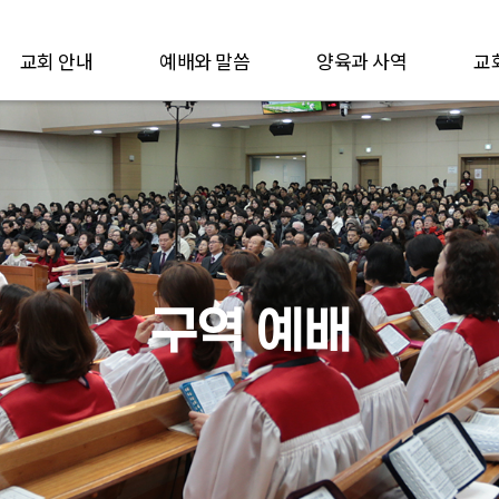
교회 안내
예배와 말씀
양육과 사역
교
구역 예배