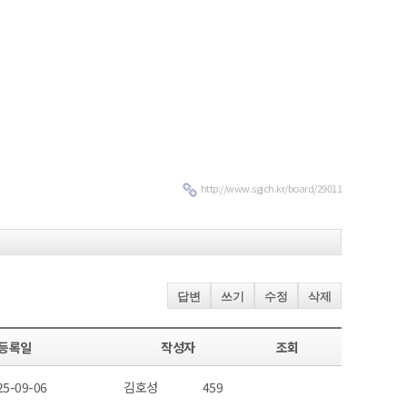
http://www.sgjch.kr/board/29011
답변
쓰기
수정
삭제
등록일
작성자
조회
25-09-06
김호성
459