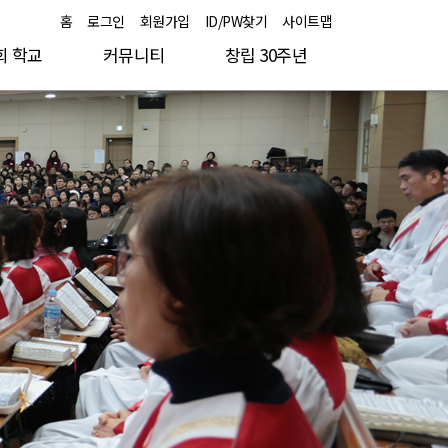
홈
로그인
회원가입
ID/PW찾기
사이트맵
회 학교
커뮤니티
창립 30주년