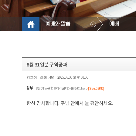
예배와 말씀
예배
8월 31일분 구역공과
김호성
조회 : 464
2025.08.30 오후 01:00
첨부
8월 31일분 형통하리로다(시편1편).hwp
[Size:53KB]
항상 감사합니다. 주님 안에서 늘 평안하세요.