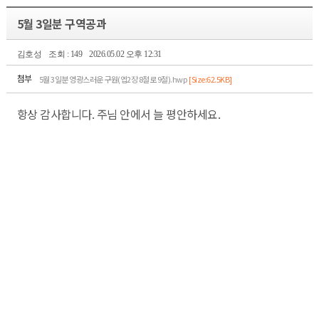
5월 3일분 구역공과
김호성
조회 : 149
2026.05.02 오후 12:31
첨부
5월 3일분 영광스러운 구원(엡2장 8절로 9절).hwp
[Size:62.5KB]
항상 감사합니다. 주님 안에서 늘 평안하세요.