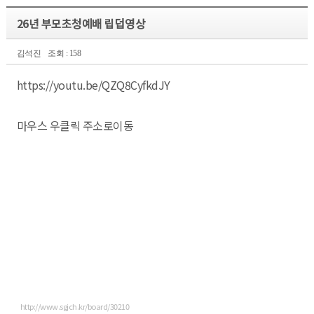
26년 부모초청예배 립덥영상
김석진
조회 : 158
https://youtu.be/QZQ8CyfkdJY
마우스 우클릭 주소로이동
http://www.sgjch.kr/board/30210