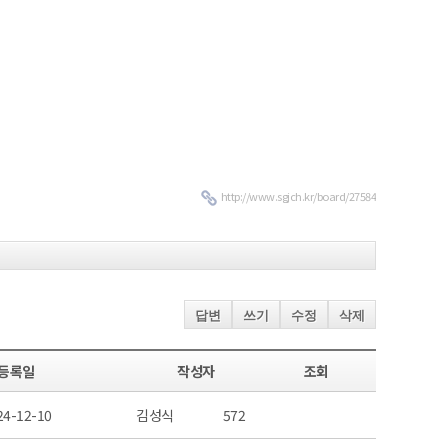
http://www.sgjch.kr/board/27584
답변
쓰기
수정
삭제
등록일
작성자
조회
24-12-10
김성식
572