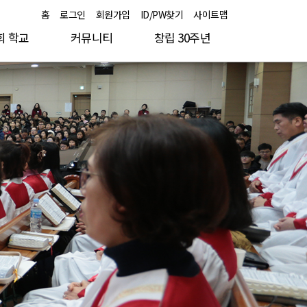
홈
로그인
회원가입
ID/PW찾기
사이트맵
회 학교
커뮤니티
창립 30주년