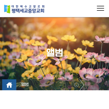
앨범
앨범