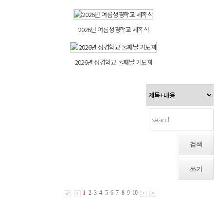
2026년 여름성경학교 세족식
2026년 성경학교 둘째날 기도회
검색
쓰기
1
2
3
4
5
6
7
8
9
10