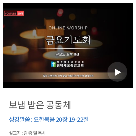
보냄 받은 공동체
성경말씀 : 요한복음 20장 19-22절
설교자 : 김 종 일 목사