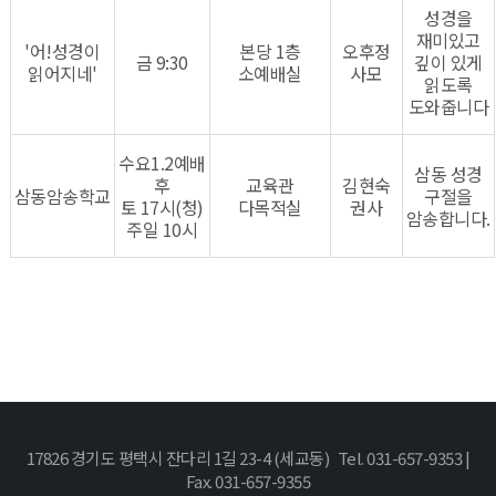
성경을
재미있고
'어!성경이
본당 1층
오후정
금 9:30
깊이 있게
읽어지네'
소예배실
사모
읽도록
도와줍니다
수요1.2예배
삼동 성경
후
교육관
김현숙
삼동암송학교
구절을
토 17시(청)
다목적실
권사
암송합니다.
주일 10시
17826 경기도 평택시 잔다리 1길 23-4 (세교동) Tel. 031-657-9353 |
Fax. 031-657-9355