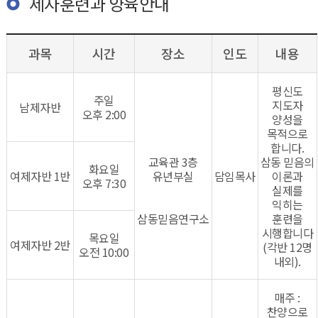
제자훈련과 양육안내
과목
시간
장소
인도
내용
평신도
주일
지도자
남제자반
오후 2:00
양성을
목적으로
합니다.
교육관 3층
삼동 믿음의
화요일
여제자반 1반
유년부실
담임목사
이론과
오후 7:30
실제를
익히는
삼동믿음연구소
훈련을
시행합니다
목요일
여제자반 2반
(각반 12명
오전 10:00
내외).
매주 :
찬양으로