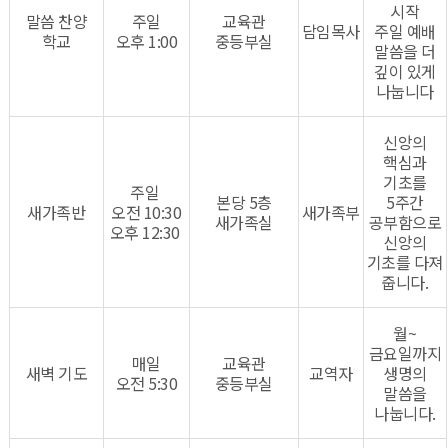
시작
말씀 찬양
주일
​교육관
담임목사
주일 예배
학교
오후 1:00
중등부실​
말씀을 더
깊이 있게
나눕니다
신앙의
핵심과
기초를
주일
본당 5층
5주간
새가족반
오전 10:30​
새가족부
새가족실
공부함으로
오후 12:30
신앙의
기초를 다져
줍니다.
월~
금요일까지
매일
교육관
새벽 기도
교역자
생명의
오전 5:30
중등부실
말씀을
나눕니다.