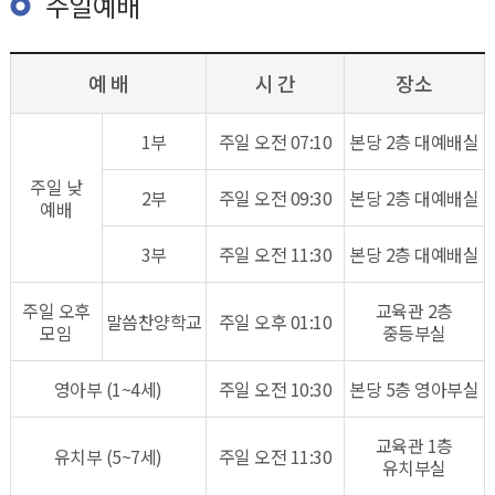
주일예배
예 배
시 간
장소
1부
주일 오전 07:10
본당 ​​​2층 대예배실​
주일 낮
2부
주일 오전 09:30
본당​ 2층 대예배실​
예배
3부
주일 오전 11:30
본당​ 2층 대예배실​
주일 오후
​교육관 2층
말씀찬양학교
주일 오후 01:10
모임
중등부실​​
영아부 (1~4세)
주일 오전 10:30
본당 5층 영아부실
교육관 1층
유치부 (5~7세)
주일 오전 11:30
유치부실