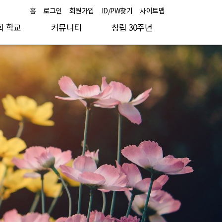
홈
로그인
회원가입
ID/PW찾기
사이트맵
회 학교
커뮤니티
창립 30주년