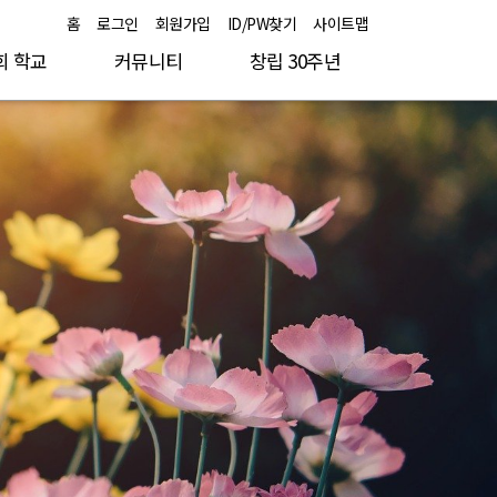
홈
로그인
회원가입
ID/PW찾기
사이트맵
회 학교
커뮤니티
창립 30주년