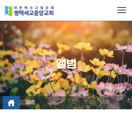
앨범
앨범