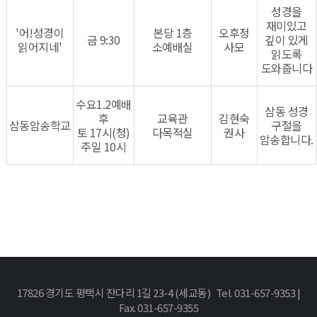
성경을
재미있고
'어!성경이
본당 1층
오후정
금 9:30
깊이 있게
읽어지네'
소예배실
사모
읽도록
도와줍니다
수요1.2예배
삼동 성경
후
교육관
김현숙
삼동암송학교
구절을
토 17시(청)
다목적실
권사
암송합니다.
주일 10시
17826 경기도 평택시 잔다리 1길 23-4 (세교동) Tel. 031-657-9353 |
Fax. 031-657-9355