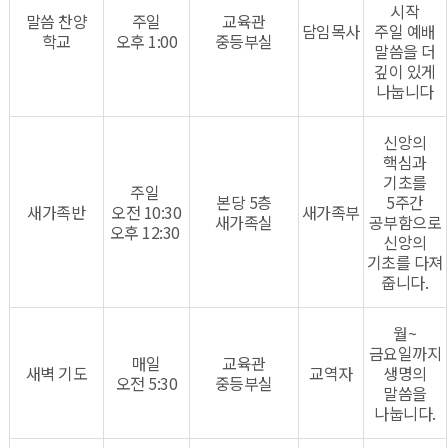
시작
말씀 찬양
주일
​교육관
담임목사
주일 예배
학교
오후 1:00
중등부실​
말씀을 더
깊이 있게
나눕니다
신앙의
핵심과
기초를
주일
본당 5층
5주간
새가족반
오전 10:30​
새가족부
새가족실
공부함으로
오후 12:30
신앙의
기초를 다져
줍니다.
월~
금요일까지
매일
교육관
새벽 기도
교역자
생명의
오전 5:30
중등부실
말씀을
나눕니다.