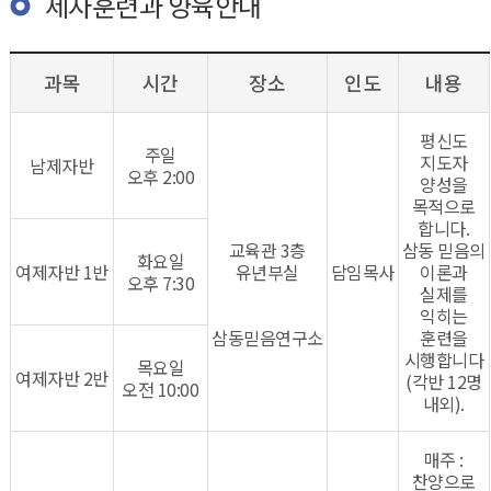
제자훈련과 양육안내
과목
시간
장소
인도
내용
평신도
주일
지도자
남제자반
오후 2:00
양성을
목적으로
합니다.
교육관 3층
삼동 믿음의
화요일
여제자반 1반
유년부실
담임목사
이론과
오후 7:30
실제를
익히는
삼동믿음연구소
훈련을
시행합니다
목요일
여제자반 2반
(각반 12명
오전 10:00
내외).
매주 :
찬양으로