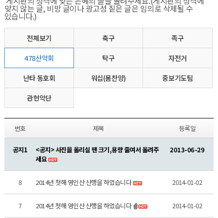
게시판의 성격에 맞는 은혜의 글을 올려주세요.(게시판의 성격에
맞지 않는 글, 비방 글이나 광고성 짙은 글은 임의로 삭제될 수
있습니다.)
​
전체보기
축구
족구
478산악회
탁구
자전거
난타 동호회
워십(몸찬양)
중보기도팀
관현악단
번호
제목
등록일
공지1
<공지> 사진을 올리실 땐 크기,용량 줄여서 올려주
2013-06-29
세요
8
2014년 첫해 영인산 산행을 하였습니다
2014-01-02
7
2014년 첫해 영인산 산행을 하였습니다
2014-01-02